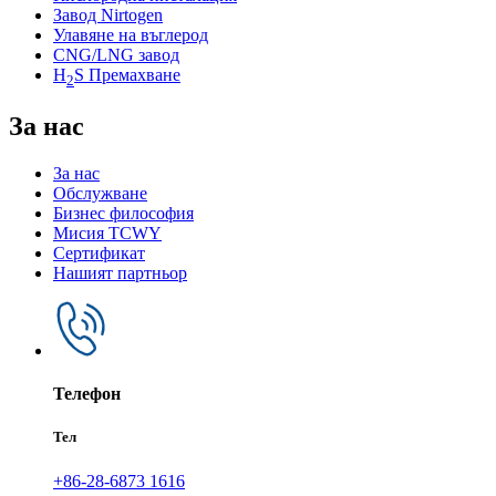
Завод Nirtogen
Улавяне на въглерод
CNG/LNG завод
H
S Премахване
2
За нас
За нас
Обслужване
Бизнес философия
Мисия TCWY
Сертификат
Нашият партньор
Телефон
Тел
+86-28-6873 1616