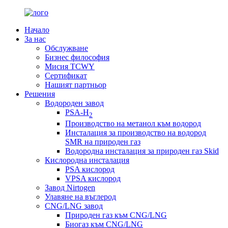
Начало
За нас
Обслужване
Бизнес философия
Мисия TCWY
Сертификат
Нашият партньор
Решения
Водороден завод
PSA-H
2
Производство на метанол към водород
Инсталация за производство на водород
SMR на природен газ
Водородна инсталация за природен газ Skid
Кислородна инсталация
PSA кислород
VPSA кислород
Завод Nirtogen
Улавяне на въглерод
CNG/LNG завод
Природен газ към CNG/LNG
Биогаз към CNG/LNG