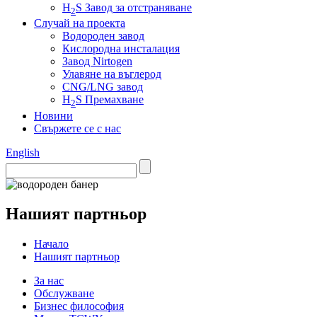
H
S Завод за отстраняване
2
Случай на проекта
Водороден завод
Кислородна инсталация
Завод Nirtogen
Улавяне на въглерод
CNG/LNG завод
H
S Премахване
2
Новини
Свържете се с нас
English
Нашият партньор
Начало
Нашият партньор
За нас
Обслужване
Бизнес философия