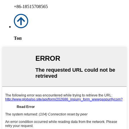
+86-18515708565
Топ