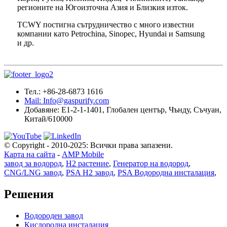
регионите на Югоизточна Азия и Близкия изток.
TCWY постигна сътрудничество с много известни
компании като Petrochina, Sinopec, Hyundai и Samsung
и др.
Тел.: +86-28-6873 1616
Mail: Info@gaspurify.com
Добавяне: E1-2-1-1401, Глобален център, Чънду, Съчуан,
Китай/610000
© Copyright - 2010-2025: Всички права запазени.
Карта на сайта
-
AMP Mobile
завод за водород
,
H2 растение
,
Генератор на водород
,
CNG/LNG завод
,
PSA H2 завод
,
PSA Водородна инсталация
,
Решения
Водороден завод
Кислородна инсталация