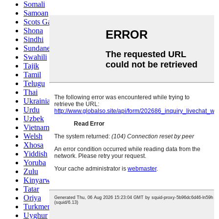
Somali
Samoan
Scots Gaelic
Shona
Sindhi
Sundanese
Swahili
Tajik
Tamil
Telugu
Thai
Ukrainian
Urdu
Uzbek
Vietnamese
Welsh
Xhosa
Yiddish
Yoruba
Zulu
Kinyarwanda
Tatar
Oriya
Turkmen
Uyghur