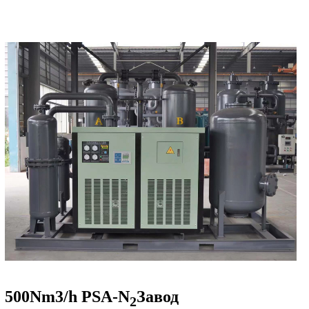
500Nm3/h PSA-N
Завод
2