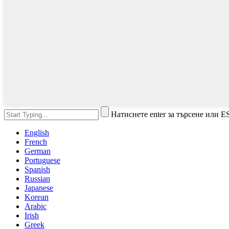
Натиснете enter за търсене или E
English
French
German
Portuguese
Spanish
Russian
Japanese
Korean
Arabic
Irish
Greek