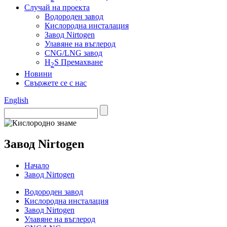
Случай на проекта
Водороден завод
Кислородна инсталация
Завод Nirtogen
Улавяне на въглерод
CNG/LNG завод
H
S Премахване
2
Новини
Свържете се с нас
English
Завод Nirtogen
Начало
Завод Nirtogen
Водороден завод
Кислородна инсталация
Завод Nirtogen
Улавяне на въглерод