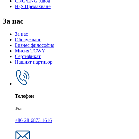
CNG/LNG завод
H
S Премахване
2
За нас
За нас
Обслужване
Бизнес философия
Мисия TCWY
Сертификат
Нашият партньор
Телефон
Тел
+86-28-6873 1616