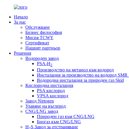
Начало
За нас
Обслужване
Бизнес философия
Мисия TCWY
Сертификат
Нашият партньор
Решения
Водороден завод
PSA-H
2
Производство на метанол към водород
Инсталация за производство на водород SMR 
Водородна инсталация за природен газ Skid
Кислородна инсталация
PSA кислород
VPSA кислород
Завод Nirtogen
Улавяне на въглерод
CNG/LNG завод
Природен газ към CNG/LNG
Биогаз към CNG/LNG
H
S Завод за отстраняване
2