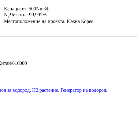
Капацитет: 500Nm3/h
N
Чистота: 99,995%
2
Местоположение на проекта: Южна Корея
 Китай/610000
вод за водород
,
H2 растение
,
Генератор на водород
,