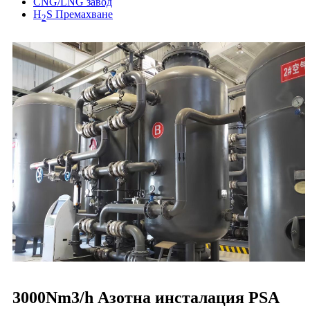
CNG/LNG завод
H
S Премахване
2
3000Nm3/h Азотна инсталация PSA