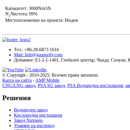
Капацитет: 3000Nm3/h
N
Чистота: 99%
2
Местоположение на проекта: Индия
Тел.: +86-28-6873 1616
Mail: Info@gaspurify.com
Добавяне: E1-2-1-1401, Глобален център, Чънду, Съчуан,
© Copyright - 2010-2025: Всички права запазени.
Карта на сайта
-
AMP Mobile
CNG/LNG завод
,
PSA H2 завод
,
PSA Водородна инсталация
,
за
Решения
Водороден завод
Кислородна инсталация
Завод Nirtogen
Улавяне на въглерод