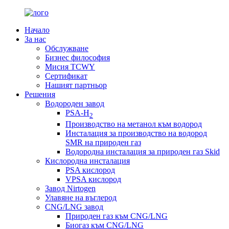
Начало
За нас
Обслужване
Бизнес философия
Мисия TCWY
Сертификат
Нашият партньор
Решения
Водороден завод
PSA-H
2
Производство на метанол към водород
Инсталация за производство на водород
SMR на природен газ
Водородна инсталация за природен газ Skid
Кислородна инсталация
PSA кислород
VPSA кислород
Завод Nirtogen
Улавяне на въглерод
CNG/LNG завод
Природен газ към CNG/LNG
Биогаз към CNG/LNG