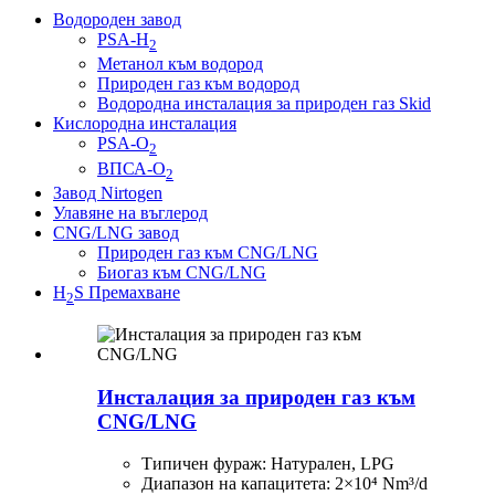
Водороден завод
PSA-H
2
Метанол към водород
Природен газ към водород
Водородна инсталация за природен газ Skid
Кислородна инсталация
PSA-O
2
ВПСА-О
2
Завод Nirtogen
Улавяне на въглерод
CNG/LNG завод
Природен газ към CNG/LNG
Биогаз към CNG/LNG
H
S Премахване
2
Инсталация за природен газ към
CNG/LNG
Типичен фураж: Натурален, LPG
Диапазон на капацитета: 2×10⁴ Nm³/d