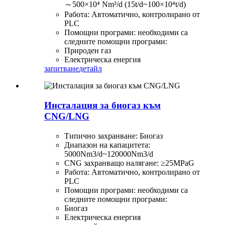
～500×10⁴ Nm³/d (15t/d~100×10⁴t/d)
Работа: Автоматично, контролирано от
PLC
Помощни програми: необходими са
следните помощни програми:
Природен газ
Електрическа енергия
запитване
детайл
Инсталация за биогаз към
CNG/LNG
Типично захранване: Биогаз
Диапазон на капацитета:
5000Nm3/d~120000Nm3/d
CNG захранващо налягане: ≥25MPaG
Работа: Автоматично, контролирано от
PLC
Помощни програми: необходими са
следните помощни програми:
Биогаз
Електрическа енергия