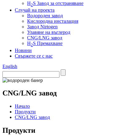
H
S Завод за отстраняване
2
Случай на проекта
Водороден завод
Кислородна инсталация
Завод Nirtogen
Улавяне на въглерод
CNG/LNG завод
H
S Премахване
2
Новини
Свържете се с нас
English
CNG/LNG завод
Начало
Продукти
CNG/LNG завод
Продукти