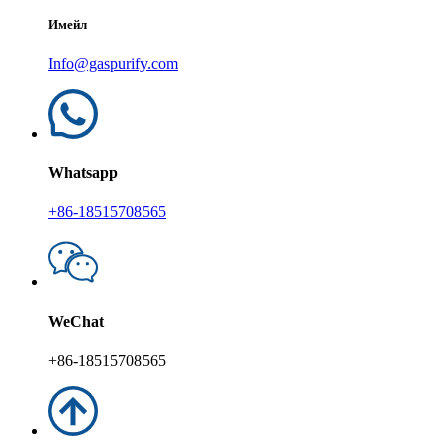
Имейл
Info@gaspurify.com
Whatsapp
+86-18515708565
WeChat
+86-18515708565