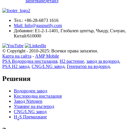
запитване
детайл
Тел.: +86-28-6873 1616
Mail: Info@gaspurify.com
Добавяне: E1-2-1-1401, Глобален център, Чънду, Съчуан,
Китай/610000
© Copyright - 2010-2025: Всички права запазени.
Карта на сайта
-
AMP Mobile
PSA Водородна инсталация
,
H2 растение
,
завод за водород
,
PSA H2 завод
,
CNG/LNG завод
,
Генератор на водород
,
Решения
Водороден завод
Кислородна инсталация
Завод Nirtogen
Улавяне на въглерод
CNG/LNG завод
H
S Премахване
2