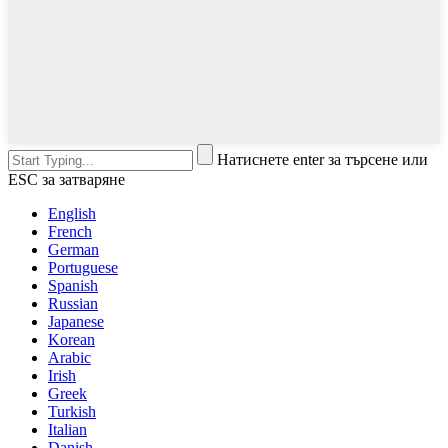
Натиснете enter за търсене или
ESC за затваряне
English
French
German
Portuguese
Spanish
Russian
Japanese
Korean
Arabic
Irish
Greek
Turkish
Italian
Danish