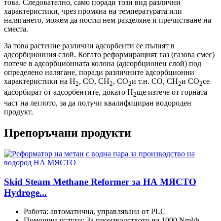
това. Следователно, само поради този вид различни
характеристики, чрез промяна на температурата или
налягането, можем да постигнем разделяне и пречистване на
сместа.
За това растение различни адсорбенти се пълнят в
адсорбционния слой. Когато реформиращият газ (газова смес)
потече в адсорбционната колона (адсорбционен слой) под
определено налягане, поради различните адсорбционни
характеристики на H
, CO, CH
, CO
и т.н. CO, CH
и CO
се
2
2
2
2
2
адсорбират от адсорбентите, докато H
ще изтече от горната
2
част на леглото, за да получи квалифициран водороден
продукт.
Препоръчани продукти
Skid Steam Methane Reformer за НА МЯСТО
Hydroge...
Работа: автоматична, управлявана от PLC
Помощни услуги: За производството на 1000 Nm³/h