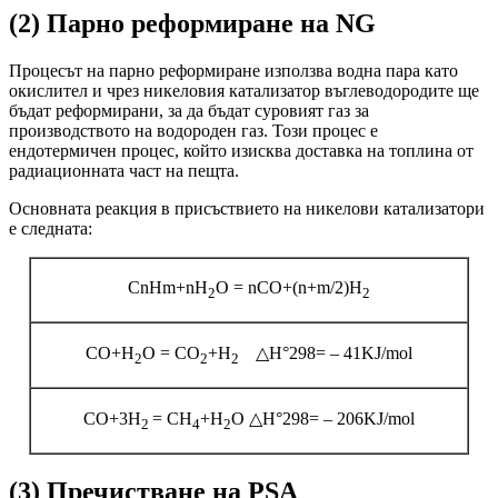
(2) Парно реформиране на NG
Процесът на парно реформиране използва водна пара като
окислител и чрез никеловия катализатор въглеводородите ще
бъдат реформирани, за да бъдат суровият газ за
производството на водороден газ. Този процес е
ендотермичен процес, който изисква доставка на топлина от
радиационната част на пещта.
Основната реакция в присъствието на никелови катализатори
е следната:
CnHm+nH
О = nCO+(n+m/2)H
2
2
CO+H
O = CO
+H
△H°298= – 41KJ/mol
2
2
2
CO+3H
= СН
+H
O △H°298= – 206KJ/mol
2
4
2
(3) Пречистване на PSA