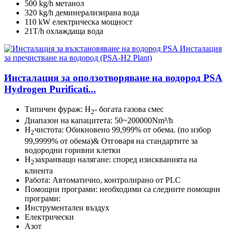
500 kg/h метанол
320 kg/h деминерализирана вода
110 kW електрическа мощност
21T/h охлаждаща вода
Инсталация за оползотворяване на водород PSA
Hydrogen Purificati...
Типичен фураж: H
- богата газова смес
2
Диапазон на капацитета: 50~200000Nm³/h
H
чистота: Обикновено 99,999% от обема. (по избор
2
99,9999% от обема)& Отговаря на стандартите за
водородни горивни клетки
H
захранващо налягане: според изискванията на
2
клиента
Работа: Автоматично, контролирано от PLC
Помощни програми: необходими са следните помощни
програми:
Инструментален въздух
Електрически
Азот