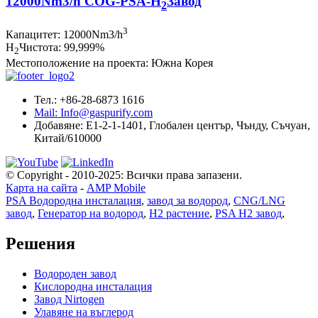
12000Nm3/h COG-PSA-H
Завод
2
3
Капацитет: 12000Nm3/h
H
Чистота: 99,999%
2
Местоположение на проекта: Южна Корея
Тел.: +86-28-6873 1616
Mail: Info@gaspurify.com
Добавяне: E1-2-1-1401, Глобален център, Чънду, Съчуан,
Китай/610000
© Copyright - 2010-2025: Всички права запазени.
Карта на сайта
-
AMP Mobile
PSA Водородна инсталация
,
завод за водород
,
CNG/LNG
завод
,
Генератор на водород
,
H2 растение
,
PSA H2 завод
,
Решения
Водороден завод
Кислородна инсталация
Завод Nirtogen
Улавяне на въглерод