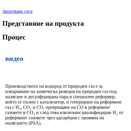
Запитване сега
Представяне на продукта
Процес
видео
Производството на водород от природен газ е за
извършване на химическа реакция на природен газ под
налягане и десулфурирана пара в специален реформер,
който се пълни с катализатор, и генериране на реформинг
газ с H₂, CO₂ и CO, превръщане на CO в реформинг
газовете в CO₂ и след това извличане квалифициран H₂ от
реформинг газовете чрез адсорбция с промяна на
налягането (PSA).