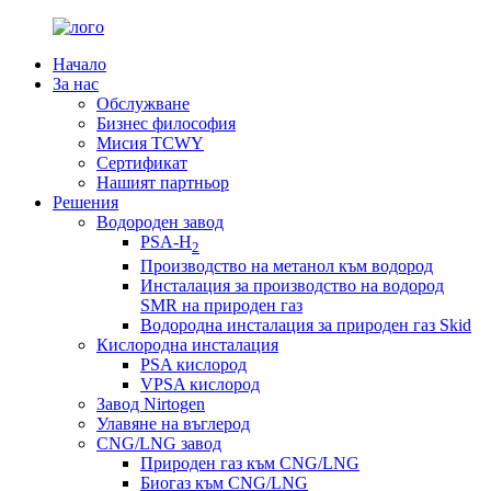
Начало
За нас
Обслужване
Бизнес философия
Мисия TCWY
Сертификат
Нашият партньор
Решения
Водороден завод
PSA-H
2
Производство на метанол към водород
Инсталация за производство на водород
SMR на природен газ
Водородна инсталация за природен газ Skid
Кислородна инсталация
PSA кислород
VPSA кислород
Завод Nirtogen
Улавяне на въглерод
CNG/LNG завод
Природен газ към CNG/LNG
Биогаз към CNG/LNG