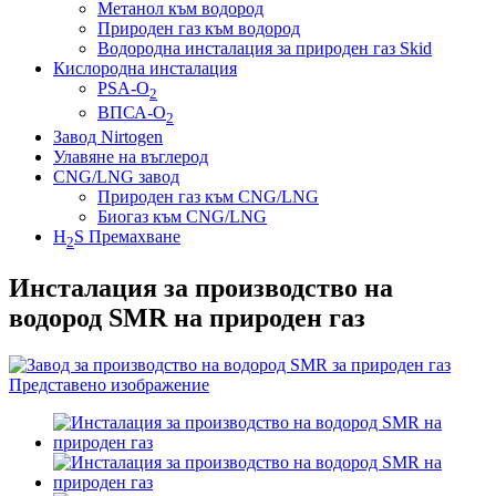
Метанол към водород
Природен газ към водород
Водородна инсталация за природен газ Skid
Кислородна инсталация
PSA-O
2
ВПСА-О
2
Завод Nirtogen
Улавяне на въглерод
CNG/LNG завод
Природен газ към CNG/LNG
Биогаз към CNG/LNG
H
S Премахване
2
Инсталация за производство на
водород SMR на природен газ