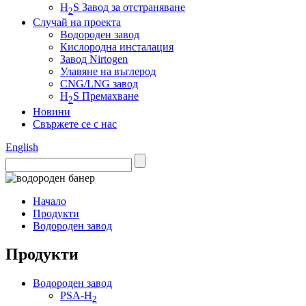
H
S Завод за отстраняване
2
Случай на проекта
Водороден завод
Кислородна инсталация
Завод Nirtogen
Улавяне на въглерод
CNG/LNG завод
H
S Премахване
2
Новини
Свържете се с нас
English
Начало
Продукти
Водороден завод
Продукти
Водороден завод
PSA-H
2