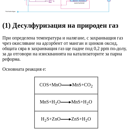
(1) Десулфуризация на природен газ
При определена температура и налягане, с захранващия газ
чрез окисляване на адсорбент от манган и цинков оксид,
общата сяра в захранващия газ ще падне под 0,2 ppm по-долу,
за да отговори на изискванията на катализаторите за парна
реформа.
Основната реакция е:
COS+MnO
MnS+CO
2
MnS+H
О
MnS+H
O
2
2
H
S+ZnO
ZnS+H
O
2
2