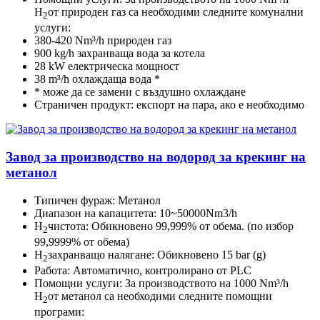
H
от природен газ са необходими следните комунални
2
услуги:
380-420 Nm³/h природен газ
900 kg/h захранваща вода за котела
28 kW електрическа мощност
38 m³/h охлаждаща вода *
* може да се замени с въздушно охлаждане
Страничен продукт: експорт на пара, ако е необходимо
Завод за производство на водород за крекинг на
метанол
Типичен фураж: Метанол
Диапазон на капацитета: 10~50000Nm3/h
H
чистота: Обикновено 99,999% от обема. (по избор
2
99,9999% от обема)
H
захранващо налягане: Обикновено 15 bar (g)
2
Работа: Автоматично, контролирано от PLC
Помощни услуги: За производството на 1000 Nm³/h
H
от метанол са необходими следните помощни
2
програми: