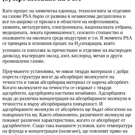
Като процес на химическа единица, технологията за отделяне
на газове PSA бързо се развива в независима дисциплина и
все по-широко се прилага в областите на нефтохимията,
химията, металургията, електрониката, националната отбрана,
медицината, леката промишленост, селското стопанство и
опазването на околната среда индустрии и т.н. В момента PSA
се превърна в основния процес на H
сепарация, която
2
успешно се използва за пречистване и отделяне на въглероден
диоксид, въглероден оксид, азот, кислород, метан и други
промишлени газове.
Проучването установява, че някои твърди материали с добра
пореста структура могат да абсорбират молекулите на
течността и такъв абсорбиращ материал се нарича абсорбент.
Когато молекулите на течността се свържат с твърди
адсорбенти, адсорбцията настъпва незабавно. Адсорбцията
води до различна концентрация на абсорбираните молекули в
течността и върху абсорбиращата повърхност. И
адсорбираните молекули от абсорбента ще бъдат обогатени на
повърхността му. Както обикновено, различните молекули ще
покажат различни характеристики, когато се абсорбират от
адсорбентите. Също така външните условия, като температура
на флуида и концентрация (налягане), ще повлияят пряко на