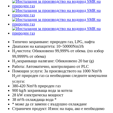
Типично захранване: природен газ, LPG, нафта
Диапазон на капацитета: 10~50000Nm3/h
H
чистота: Обикновено 99,999% от обема. (по избор
2
99,9999% от обема)
H
захранващо налягане: Обикновено 20 bar (g)
2
Работа: Автоматично, контролирано от PLC
Помощни услуги: За производството на 1000 Nm³/h
H
от природен газ са необходими следните комунални
2
услуги:
380-420 Nm³/h природен газ
900 kg/h захранваща вода за котела
28 kW електрическа мощност
38 m³/h охлаждаща вода *
* може да се замени с въздушно охлаждане
Страничен продукт: Износ на пара, ако е необходимо